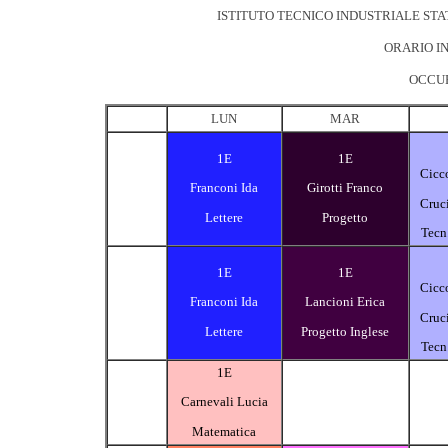
ISTITUTO TECNICO INDUSTRIALE STA
ORARIO IN
OCCUP
LUN
MAR
1E
1E
Cicc
Franconi Ida
Girotti Franco
Cruc
Lettere
Progetto
Tecn
1E
1E
Cicc
Franconi Ida
Lancioni Erica
Cruc
Lettere
Progetto Inglese
Tecn
1E
Carnevali Lucia
Matematica