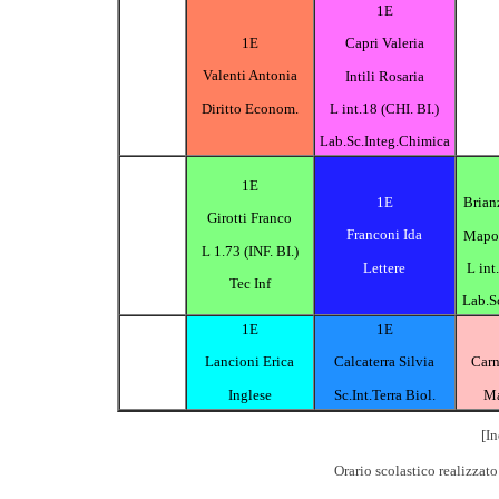
1E
1E
Capri Valeria
Valenti Antonia
Intili Rosaria
Diritto Econom.
L int.18 (CHI. BI.)
Lab.Sc.Integ.Chimica
1E
1E
Brian
Girotti Franco
Franconi Ida
Mapo
L 1.73 (INF. BI.)
Lettere
L int
Tec Inf
Lab.Sc
1E
1E
Lancioni Erica
Calcaterra Silvia
Carn
Inglese
Sc.Int.Terra Biol.
Ma
[In
Orario scolastico realizzat