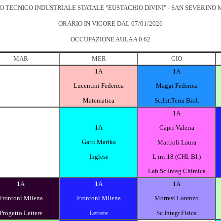
TO TECNICO INDUSTRIALE STATALE "EUSTACHIO DIVINI" - SAN SEVERINO
ORARIO IN VIGORE DAL 07/01/2026
OCCUPAZIONE AULA A 0.62
MAR
MER
GIO
1A
1A
Lucentini Federica
Maggi Federica
Matematica
Sc.Int.Terra Biol.
1A
1A
Capri Valeria
Gatti Marika
Mattioli Laura
Inglese
L int.18 (CHI. BI.)
Lab.Sc.Integ.Chimica
1A
1A
1A
Frontoni Milena
Frontoni Milena
Morresi Lorenzo
Progetto Lettere
Lettere
Sc.Integr.Fisica