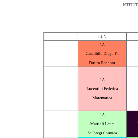
ISTITU
LUN
1A
Casadidio Diego PT
Diritto Econom.
1A
Lucentini Federica
Matematica
1A
Mattioli Laura
Sc.Integr.Chimica