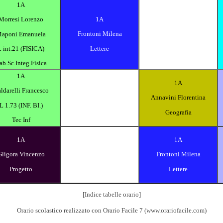
1A
1A
Morresi Lorenzo
Frontoni Milena
aponi Emanuela
Lettere
L int.21 (FISICA)
ab.Sc.Integ.Fisica
1A
1A
ldarelli Francesco
Annavini Florentina
L 1.73 (INF. BI.)
Geografia
Tec Inf
1A
1A
Gligora Vincenzo
Frontoni Milena
Progetto
Lettere
[Indice tabelle orario]
Orario scolastico realizzato con
Orario Facile 7
(
www.orariofacile.com
)