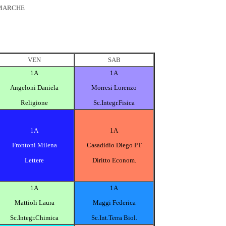
 MARCHE
VEN
SAB
1A
1A
Angeloni Daniela
Morresi Lorenzo
Religione
Sc.Integr.Fisica
1A
1A
Frontoni Milena
Casadidio Diego PT
Lettere
Diritto Econom.
1A
1A
Mattioli Laura
Maggi Federica
Sc.Integr.Chimica
Sc.Int.Terra Biol.