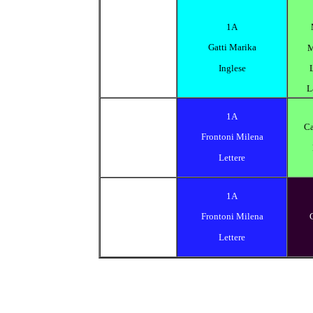
1A
Gatti Marika
M
Inglese
L
1A
Ca
Frontoni Milena
Lettere
1A
Frontoni Milena
Lettere