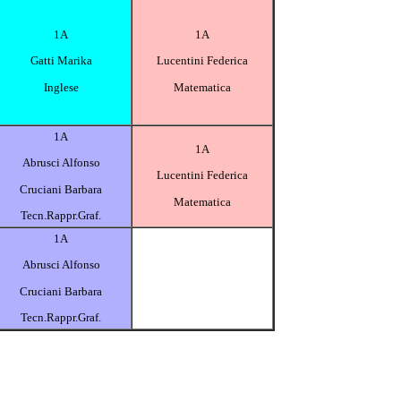
1A
1A
Gatti Marika
Lucentini Federica
Inglese
Matematica
1A
1A
Abrusci Alfonso
Lucentini Federica
Cruciani Barbara
Matematica
Tecn.Rappr.Graf.
1A
Abrusci Alfonso
Cruciani Barbara
Tecn.Rappr.Graf.