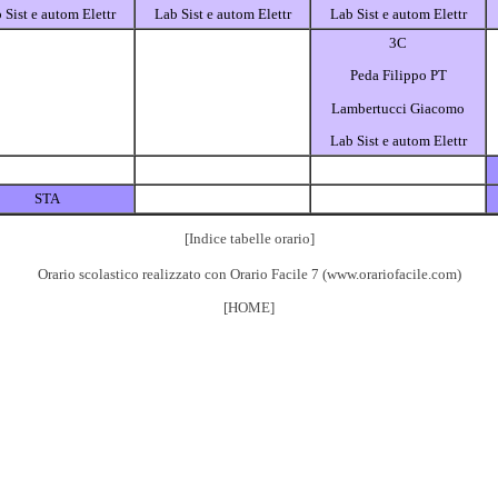
 Sist e autom Elettr
Lab Sist e autom Elettr
Lab Sist e autom Elettr
3C
Peda Filippo PT
Lambertucci Giacomo
Lab Sist e autom Elettr
STA
[Indice tabelle orario]
Orario scolastico realizzato con
Orario Facile 7
(
www.orariofacile.com
)
[HOME]