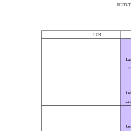
ISTITU
LUN
La
Lab
La
Lab
La