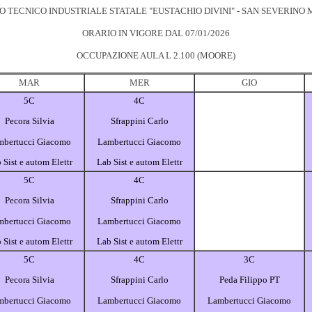
TO TECNICO INDUSTRIALE STATALE "EUSTACHIO DIVINI" - SAN SEVERINO
ORARIO IN VIGORE DAL 07/01/2026
OCCUPAZIONE AULA L 2.100 (MOORE)
MAR
MER
GIO
5C
4C
Pecora Silvia
Sfrappini Carlo
mbertucci Giacomo
Lambertucci Giacomo
 Sist e autom Elettr
Lab Sist e autom Elettr
5C
4C
Pecora Silvia
Sfrappini Carlo
mbertucci Giacomo
Lambertucci Giacomo
 Sist e autom Elettr
Lab Sist e autom Elettr
5C
4C
3C
Pecora Silvia
Sfrappini Carlo
Peda Filippo PT
mbertucci Giacomo
Lambertucci Giacomo
Lambertucci Giacomo