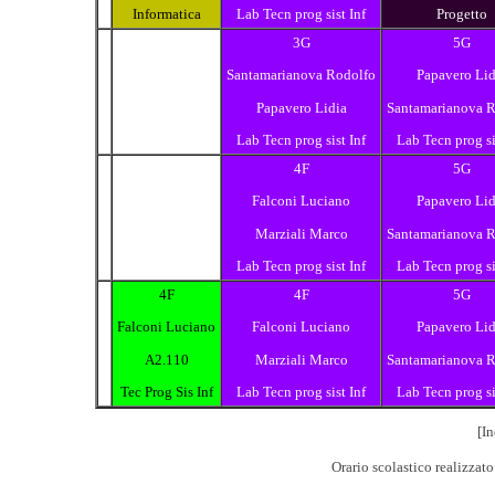
Informatica
Lab Tecn prog sist Inf
Progetto
3G
5G
Santamarianova Rodolfo
Papavero Lid
Papavero Lidia
Santamarianova 
Lab Tecn prog sist Inf
Lab Tecn prog si
4F
5G
Falconi Luciano
Papavero Lid
Marziali Marco
Santamarianova 
Lab Tecn prog sist Inf
Lab Tecn prog si
4F
4F
5G
Falconi Luciano
Falconi Luciano
Papavero Lid
A2.110
Marziali Marco
Santamarianova 
Tec Prog Sis Inf
Lab Tecn prog sist Inf
Lab Tecn prog si
[In
Orario scolastico realizzat