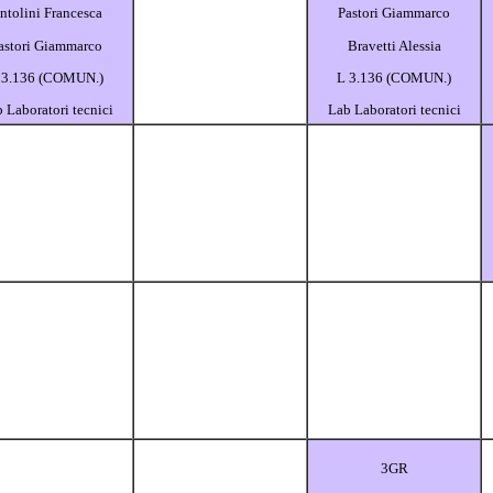
ntolini Francesca
Pastori Giammarco
astori Giammarco
Bravetti Alessia
 3.136 (COMUN.)
L 3.136 (COMUN.)
 Laboratori tecnici
Lab Laboratori tecnici
3GR