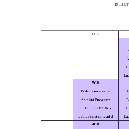
ISTITU
LUN
P
A
L
Lab
5GR
Pastori Giammarco
A
Antolini Francesca
P
L 3.136 (COMUN.)
L
Lab Laboratori tecnici
Lab
4GR