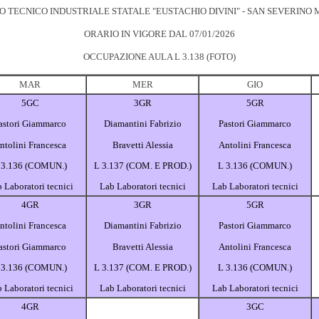
TO TECNICO INDUSTRIALE STATALE "EUSTACHIO DIVINI" - SAN SEVERINO
ORARIO IN VIGORE DAL 07/01/2026
OCCUPAZIONE AULA L 3.138 (FOTO)
MAR
MER
GIO
5GC
3GR
5GR
astori Giammarco
Diamantini Fabrizio
Pastori Giammarco
ntolini Francesca
Bravetti Alessia
Antolini Francesca
 3.136 (COMUN.)
L 3.137 (COM. E PROD.)
L 3.136 (COMUN.)
 Laboratori tecnici
Lab Laboratori tecnici
Lab Laboratori tecnici
4GR
3GR
5GR
ntolini Francesca
Diamantini Fabrizio
Pastori Giammarco
astori Giammarco
Bravetti Alessia
Antolini Francesca
 3.136 (COMUN.)
L 3.137 (COM. E PROD.)
L 3.136 (COMUN.)
 Laboratori tecnici
Lab Laboratori tecnici
Lab Laboratori tecnici
4GR
3GC