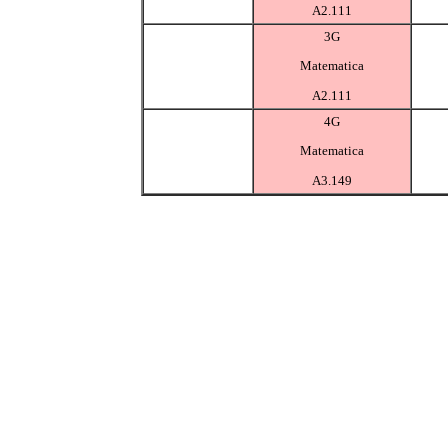
A2.111
3G
Matematica
A2.111
4G
Matematica
A3.149