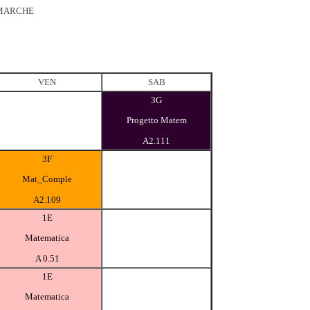
 MARCHE
VEN
SAB
3G
Progetto Matem
A2.111
3F
Mat_Comple
A2.109
1E
Matematica
A 0.51
1E
Matematica