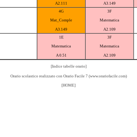
A2.111
A3.149
4G
3F
Mat_Comple
Matematica
A3.149
A2.109
1E
3F
Matematica
Matematica
A 0.51
A2.109
[Indice tabelle orario]
Orario scolastico realizzato con
Orario Facile 7
(
www.orariofacile.com
)
[HOME]