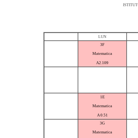
ISTITU
LUN
3F
Matematica
A2.109
1E
Matematica
A 0.51
3G
Matematica