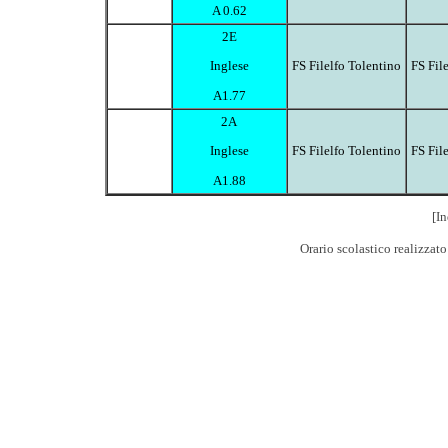
A 0.62
2E
FS Filelfo Tolentino
FS Fil
Inglese
A1.77
2A
FS Filelfo Tolentino
FS Fil
Inglese
A1.88
[In
Orario scolastico realizzat