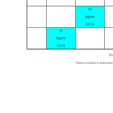
1G
Inglese
A 0.53
1E
Inglese
A 0.51
[In
Orario scolastico realizzat