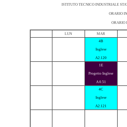
ISTITUTO TECNICO INDUSTRIALE STA
ORARIO IN
ORARIO D
LUN
MAR
4B
Inglese
A2.120
1E
Progetto Inglese
A 0.51
4C
Inglese
A2.121