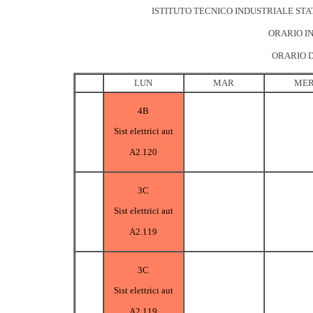
ISTITUTO TECNICO INDUSTRIALE STA
ORARIO IN
ORARIO D
LUN
MAR
ME
4B
Sist elettrici aut
A2.120
3C
Sist elettrici aut
A2.119
3C
Sist elettrici aut
A2.119