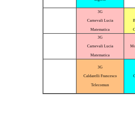
3G
Carnevali Lucia
B
Matematica
C
3G
Carnevali Lucia
Mo
Matematica
3G
Caldarelli Francesco
G
Telecomun