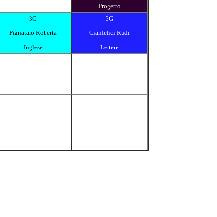
Progetto
3G
3G
Pignataro Roberta
Gianfelici Rudi
Inglese
Lettere