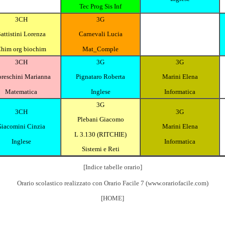
Tec Prog Sis Inf
3CH
3G
attistini Lorenza
Carnevali Lucia
him org biochim
Mat_Comple
3CH
3G
3G
reschini Marianna
Pignataro Roberta
Marini Elena
Matematica
Inglese
Informatica
3G
3CH
3G
Plebani Giacomo
iacomini Cinzia
Marini Elena
L 3.130 (RITCHIE)
Inglese
Informatica
Sistemi e Reti
[Indice tabelle orario]
Orario scolastico realizzato con
Orario Facile 7
(
www.orariofacile.com
)
[HOME]