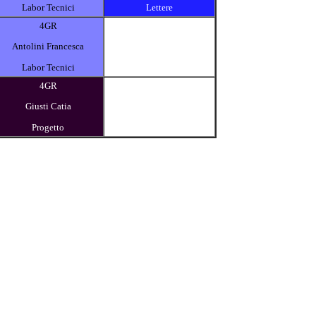
Labor Tecnici
Lettere
4GR
Antolini Francesca
Labor Tecnici
4GR
Giusti Catia
Progetto