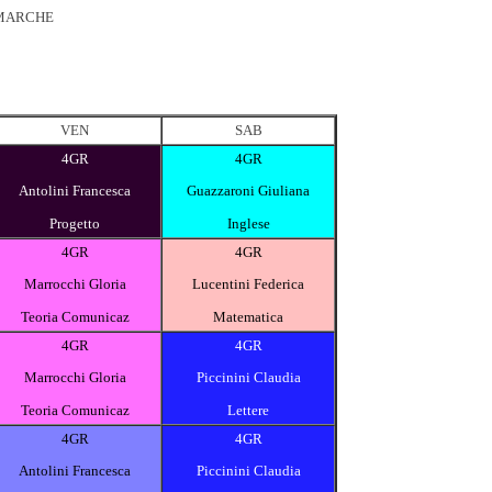
 MARCHE
VEN
SAB
4GR
4GR
Antolini Francesca
Guazzaroni Giuliana
Progetto
Inglese
4GR
4GR
Marrocchi Gloria
Lucentini Federica
Teoria Comunicaz
Matematica
4GR
4GR
Marrocchi Gloria
Piccinini Claudia
Teoria Comunicaz
Lettere
4GR
4GR
Antolini Francesca
Piccinini Claudia