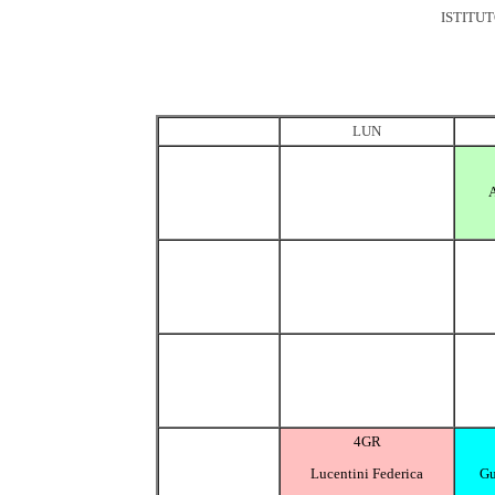
ISTITU
LUN
A
4GR
Lucentini Federica
Gu