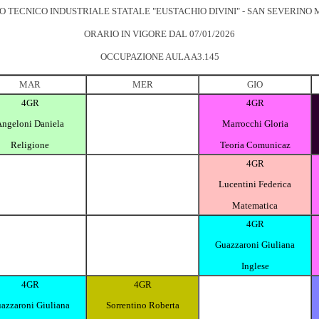
TO TECNICO INDUSTRIALE STATALE "EUSTACHIO DIVINI" - SAN SEVERINO
ORARIO IN VIGORE DAL 07/01/2026
OCCUPAZIONE AULA A3.145
MAR
MER
GIO
4GR
4GR
ngeloni Daniela
Marrocchi Gloria
Religione
Teoria Comunicaz
4GR
Lucentini Federica
Matematica
4GR
Guazzaroni Giuliana
Inglese
4GR
4GR
azzaroni Giuliana
Sorrentino Roberta