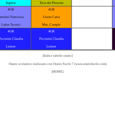
Inglese
Tecn dei Processi
4GR
4GR
ntolini Francesca
Giusti Catia
Labor Tecnici
Mat_Comple
4GR
4GR
Piccinini Claudia
Piccinini Claudia
Lettere
Lettere
[Indice tabelle orario]
Orario scolastico realizzato con
Orario Facile 7
(
www.orariofacile.com
)
[HOME]