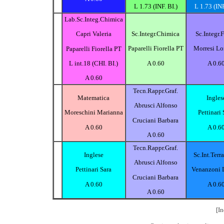
L 1.73 (INF. BI.)
L 1.73 (INF
Lab.Sc.Integ.Chimica
Sc.Integr.Chimica
Sc.Integr.F
Capri Valeria
Paparelli Fiorella PT
Morresi Lo
Paparelli Fiorella PT
A 0.60
A 0.6
L int.18 (CHI. BI.)
A 0.60
Tecn.Rappr.Graf.
Matematica
Ingles
Abrusci Alfonso
Moreschini Marianna
Pettinari 
Cruciani Barbara
A 0.60
A 0.6
A 0.60
Tecn.Rappr.Graf.
Inglese
Sc.Int.Terra
Abrusci Alfonso
Pettinari Sara
Venanzoni 
Cruciani Barbara
A 0.60
A 0.6
A 0.60
[In