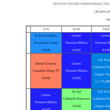
ISTITUTO TECNICO INDUSTRIALE STA
ORARIO IN
OR
LUN
MAR
MER
Sc.Int.Terra Biol.
Lettere
Letter
Venanzoni Lorena
Frontoni Milena
Frontoni M
A 0.60
A 0.60
A 0.6
Lab Tecn
Diritto Econom.
Lettere
Caldarelli F
Casadidio Diego PT
Frontoni Milena
Gligora Vi
A 0.60
A 0.60
L 1.73 (INF
Tec Inf
Lab Tecn
Lettere
Caldarelli Francesco
Caldarelli F
Frontoni Milena
A 0.60
Gligora Vi
A 0.60