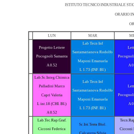
ISTITUTO TECNICO INDUSTRIALE STA
ORARIO IN
OR
LUN
MAR
M
Lab Tecn Inf
Progetto Lettere
Let
Santamarianova Rodolfo
Pocognoli Samanta
Pocognol
Maponi Emanuela
A 0.52
A 0
L 1.73 (INF. BI.)
Lab.Sc.Integ.Chimica
Lab Tecn Inf
Let
Palladini Marco
Santamarianova Rodolfo
Pocognol
Capri Valeria
Maponi Emanuela
A 0
L int.18 (CHI. BI.)
L 1.73 (INF. BI.)
A 0.52
Lab.Tec.Rap.Graf.
Tecn.Rap
Sc.Int.Terra Biol.
Cicconi Federica
Cicconi 
Calcaterra Silvia