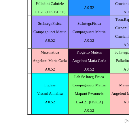
Palladini Gabriele
Cruciani
A 0.52
L 1.70 (DIS. BI. 3D)
A 0
Tecn.Rap
Sc.Integr.Fisica
Sc.Integr.Fisica
Cicconi 
Compagnucci Mattia
Compagnucci Mattia
Cruciani
A 0.52
A 0.52
A 0
Matematica
Progetto Matem
Sc.Integ
Angeloni Maria Carla
Angeloni Maria Carla
Palladi
A 0.52
A 0.52
A 0
Lab.Sc.Integ.Fisica
Inglese
Matem
Compagnucci Mattia
Vissani Annalisa
Angeloni M
Maponi Emanuela
A 0.52
A 0
L int.21 (FISICA)
A 0.52
[In