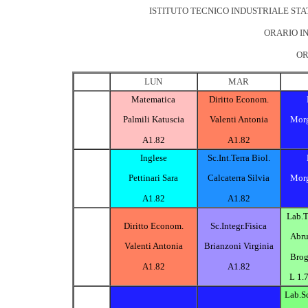
ISTITUTO TECNICO INDUSTRIALE STA
ORARIO IN
OR
LUN
MAR
Matematica
Diritto Econom.
Palmili Katuscia
Valenti Antonia
Morg
A1.82
A1.82
Inglese
Sc.Int.Terra Biol.
Pettinari Sara
Calcaterra Silvia
Morg
A1.82
A1.82
Lab.T
Diritto Econom.
Sc.Integr.Fisica
Abru
Valenti Antonia
Brianzoni Virginia
Brog
A1.82
A1.82
L 1.7
Lab.Sc