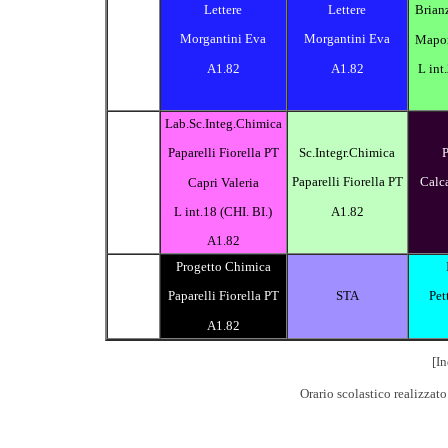
Lettere
Lettere
Brian
Morgantini Eva
Morgantini Eva
Mapo
A1.82
A1.82
L int
Lab.Sc.Integ.Chimica
Sc.Integr.Chimica
P
Paparelli Fiorella PT
Paparelli Fiorella PT
Calca
Capri Valeria
A1.82
L int.18 (CHI. BI.)
A1.82
Progetto Chimica
STA
Paparelli Fiorella PT
Pet
A1.82
[In
Orario scolastico realizzat