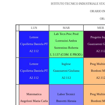
ISTITUTO TECNICO INDUSTRIALE STA
ORARIO IN
OR
LUN
MAR
MER
Lab Tecn Proc Prod
Lettere
Progetto In
Lorenzini Ambra
Cipolletta Daniela PT
Guazzaroni G
Sorrentino Roberta
A2.112
A2.11
L 3.137 (COM. E PROD.)
Lettere
Inglese
Prog Multi
Cipolletta Daniela PT
Guazzaroni Giuliana
Bordoni M
A2.112
A2.112
A2.11
Matematica
Labor Tecnici
Prog Multi
Angeloni Maria Carla
Bravetti Alessia
Bordoni M