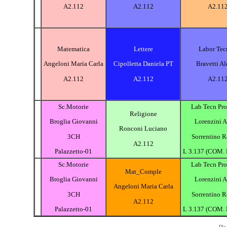
A2.112
A2.112
A2.11
Matematica
Lettere
Labor Tec
Angeloni Maria Carla
Cipolletta Daniela PT
Bravetti Al
A2.112
A2.112
A2.11
Sc.Motorie
Lab Tecn Pro
Religione
Broglia Giovanni
Lorenzini 
Ronconi Luciano
3CH
Sorrentino R
A2.112
Palazzetto-01
L 3.137 (COM.
Sc.Motorie
Lab Tecn Pro
Mat_Comple
Broglia Giovanni
Lorenzini 
Angeloni Maria Carla
3CH
Sorrentino R
A2.112
Palazzetto-01
L 3.137 (COM.