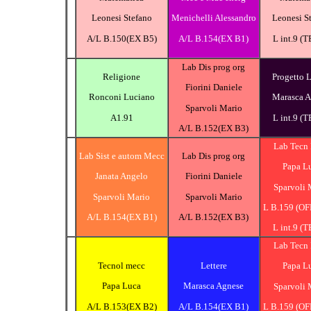
Leonesi Stefano
Menichelli Alessandro
Leonesi S
A/L B.150(EX B5)
A/L B.154(EX B1)
L int.9 (
Lab Dis prog org
Religione
Progetto L
Fiorini Daniele
Ronconi Luciano
Marasca A
Sparvoli Mario
A1.91
L int.9 (
A/L B.152(EX B3)
Lab Tecn
Lab Sist e autom Mecc
Lab Dis prog org
Papa L
Janata Angelo
Fiorini Daniele
Sparvoli 
Sparvoli Mario
Sparvoli Mario
L B.159 (OF
A/L B.154(EX B1)
A/L B.152(EX B3)
L int.9 (
Lab Tecn
Tecnol mecc
Lettere
Papa L
Papa Luca
Marasca Agnese
Sparvoli 
A/L B.153(EX B2)
A/L B.154(EX B1)
L B.159 (OF