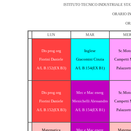
ISTITUTO TECNICO INDUSTRIALE STA
ORARIO IN
OR
LUN
MAR
ME
Dis prog org
Inglese
Sc.Moto
Fiorini Daniele
Giacomini Cinzia
Campetti 
A/L B.152(EX B3)
A/L B.154(EX B1)
Palazzet
Dis prog org
Mec e Mac energ
Sc.Moto
Fiorini Daniele
Menichelli Alessandro
Campetti 
A/L B.152(EX B3)
A/L B.154(EX B1)
Palazzet
Matematica
Mec e Mac energ
Matemat