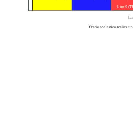
L int.9 (
[In
Orario scolastico realizzat