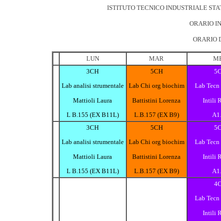
ISTITUTO TECNICO INDUSTRIALE STA
ORARIO IN
ORARIO D
LUN
MAR
M
3CH
5CH
5
Lab analisi strumentale
Lab Chi org biochim
Lab Tecn
Mattioli Laura
Battistini Lorenza
Intili 
L B.155 (EX B11L)
L.B.157 (EX B9)
A1
3CH
5CH
5
Lab analisi strumentale
Lab Chi org biochim
Lab Tecn
Mattioli Laura
Battistini Lorenza
Intili 
L B.155 (EX B11L)
L.B.157 (EX B9)
A1
4
Lab Tecn
Intili 