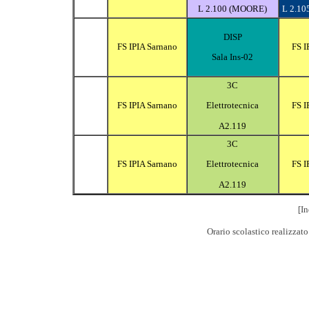
L 2.100 (MOORE)
L 2.10
DISP
FS IPIA Sarnano
FS I
Sala Ins-02
3C
FS IPIA Sarnano
FS I
Elettrotecnica
A2.119
3C
FS IPIA Sarnano
FS I
Elettrotecnica
A2.119
[In
Orario scolastico realizzat