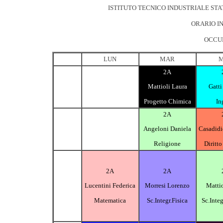
ISTITUTO TECNICO INDUSTRIALE STA
ORARIO IN
OCCUP
LUN
MAR
2A
Mattioli Laura
Gatti
Progetto Chimica
In
2A
Angeloni Daniela
Casadidi
Religione
Diritt
2A
2A
Lucentini Federica
Morresi Lorenzo
Mattio
Matematica
Sc.Integr.Fisica
Sc.Inte