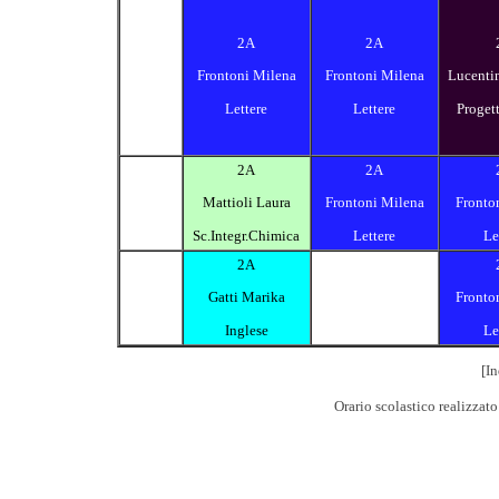
2A
2A
Frontoni Milena
Frontoni Milena
Lucentin
Lettere
Lettere
Proget
2A
2A
Mattioli Laura
Frontoni Milena
Fronto
Sc.Integr.Chimica
Lettere
Le
2A
Gatti Marika
Fronto
Inglese
Le
[In
Orario scolastico realizzat