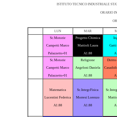
ISTITUTO TECNICO INDUSTRIALE STA
ORARIO IN
OR
LUN
MAR
Sc.Motorie
Progetto Chimica
In
Campetti Marco
Mattioli Laura
Gatti
Palazzetto-01
A1.88
A
Sc.Motorie
Religione
Diritt
Campetti Marco
Angeloni Daniela
Casadidi
Palazzetto-01
A1.88
A
Matematica
Sc.Integr.Fisica
Sc.Inte
Lucentini Federica
Morresi Lorenzo
Mattio
A1.88
A1.88
A