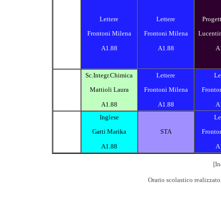
Lettere
Lettere
Proget
Frontoni Milena
Frontoni Milena
Lucentin
A1.88
A1.88
A
Sc.Integr.Chimica
Lettere
Le
Mattioli Laura
Frontoni Milena
Fronto
A1.88
A1.88
A
Inglese
Le
STA
Gatti Marika
Fronto
A1.88
A
[In
Orario scolastico realizzat