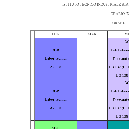
ISTITUTO TECNICO INDUSTRIALE STA
ORARIO IN
ORARIO D
LUN
MAR
M
3
3GR
Lab Laborat
Labor Tecnici
Diamantin
A2.118
L 3.137 (CO
L 3.138
3
3GR
Lab Laborat
Labor Tecnici
Diamantin
A2.118
L 3.137 (CO
L 3.138
5GC