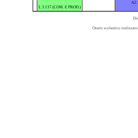
A2.
L 3.137 (COM. E PROD.)
[In
Orario scolastico realizzat