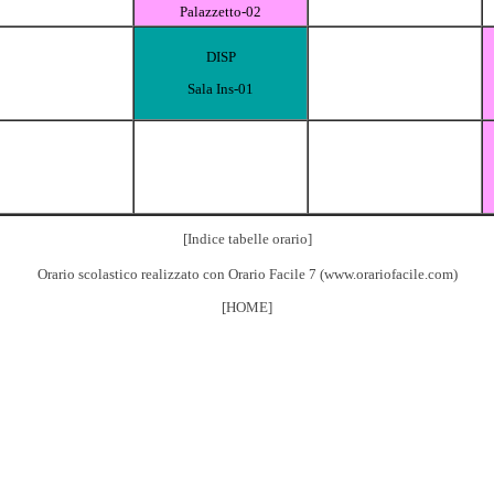
Palazzetto-02
DISP
Sala Ins-01
[Indice tabelle orario]
Orario scolastico realizzato con
Orario Facile 7
(
www.orariofacile.com
)
[HOME]