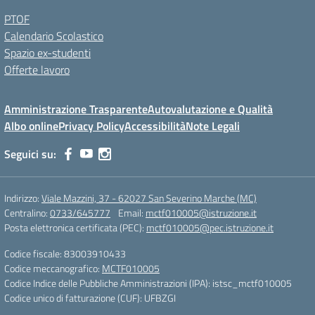
PTOF
Calendario Scolastico
Spazio ex-studenti
Offerte lavoro
Amministrazione Trasparente
Autovalutazione e Qualità
Albo online
Privacy Policy
Accessibilità
Note Legali
Seguici su:
Indirizzo:
Viale Mazzini, 37 - 62027 San Severino Marche (MC)
Centralino:
0733/645777
Email:
mctf010005@istruzione.it
Posta elettronica certificata (PEC):
mctf010005@pec.istruzione.it
Codice fiscale: 83003910433
Codice meccanografico:
MCTF010005
Codice Indice delle Pubbliche Amministrazioni (IPA): istsc_mctf010005
Codice unico di fatturazione (CUF): UFBZGI