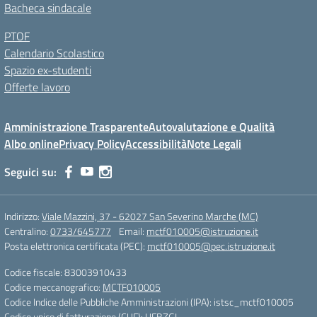
Bacheca sindacale
PTOF
Calendario Scolastico
Spazio ex-studenti
Offerte lavoro
Amministrazione Trasparente
Autovalutazione e Qualità
Albo online
Privacy Policy
Accessibilità
Note Legali
Seguici su:
Indirizzo:
Viale Mazzini, 37 - 62027 San Severino Marche (MC)
Centralino:
0733/645777
Email:
mctf010005@istruzione.it
Posta elettronica certificata (PEC):
mctf010005@pec.istruzione.it
Codice fiscale: 83003910433
Codice meccanografico:
MCTF010005
Codice Indice delle Pubbliche Amministrazioni (IPA): istsc_mctf010005
Codice unico di fatturazione (CUF): UFBZGI