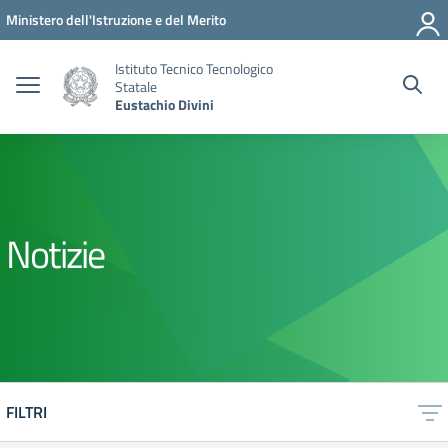
Vai ai contenuti
Vai al menu di navigazione
Vai al footer
Ministero dell'Istruzione e del Merito
Istituto Tecnico Tecnologico
Statale
Eustachio Divini
Notizie
FILTRI