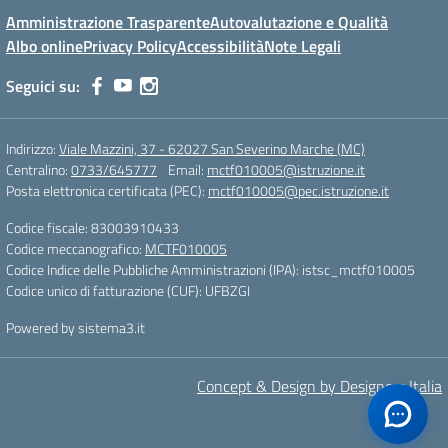
Amministrazione Trasparente
Autovalutazione e Qualità
Albo online
Privacy Policy
Accessibilità
Note Legali
Seguici su:
Indirizzo:
Viale Mazzini, 37 - 62027 San Severino Marche (MC)
Centralino:
0733/645777
Email:
mctf010005@istruzione.it
Posta elettronica certificata (PEC):
mctf010005@pec.istruzione.it
Codice fiscale: 83003910433
Codice meccanografico:
MCTF010005
Codice Indice delle Pubbliche Amministrazioni (IPA): istsc_mctf010005
Codice unico di fatturazione (CUF): UFBZGI
Powered by sistema3.it
Concept & Design by Designers Italia