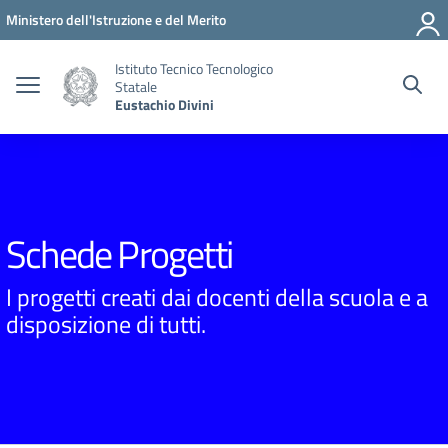
Vai ai contenuti
Vai al menu di navigazione
Vai al footer
Ministero dell'Istruzione e del Merito
Istituto Tecnico Tecnologico
Statale
Eustachio Divini
Schede Progetti
I progetti creati dai docenti della scuola e a
disposizione di tutti.