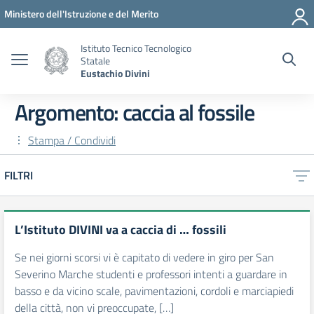
Vai ai contenuti
Vai al menu di navigazione
Vai al footer
Ministero dell'Istruzione e del Merito
Istituto Tecnico Tecnologico
Statale
Eustachio Divini
Argomento: caccia al fossile
Stampa / Condividi
FILTRI
L’Istituto DIVINI va a caccia di … fossili
Se nei giorni scorsi vi è capitato di vedere in giro per San
Severino Marche studenti e professori intenti a guardare in
basso e da vicino scale, pavimentazioni, cordoli e marciapiedi
della città, non vi preoccupate, […]