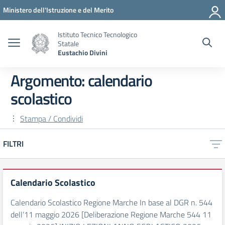
Vai ai contenuti
Vai al menu di navigazione
Vai al footer
Ministero dell'Istruzione e del Merito
Istituto Tecnico Tecnologico
Statale
Eustachio Divini
Argomento: calendario
scolastico
Stampa / Condividi
FILTRI
Calendario Scolastico
Calendario Scolastico Regione Marche In base al DGR n. 544
dell’11 maggio 2026 [Deliberazione Regione Marche 544 11