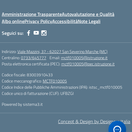
Amministrazione Trasparente
Autovalutazione e Qualità
Albo online
Privacy Policy
Accessibilità
Note Legali
Seguici su:
Indirizzo:
Viale Mazzini, 37 - 62027 San Severino Marche (MC)
Centralino:
0733/645777
Email:
mctf010005@istruzione.it
Posta elettronica certificata (PEC):
mctf010005@pec.istruzione.it
Codice fiscale: 83003910433
Codice meccanografico:
MCTF010005
Codice Indice delle Pubbliche Amministrazioni (IPA): istsc_mctf010005
Codice unico di fatturazione (CUF): UFBZGI
Powered by sistema3.it
Concept & Design by Designers Italia