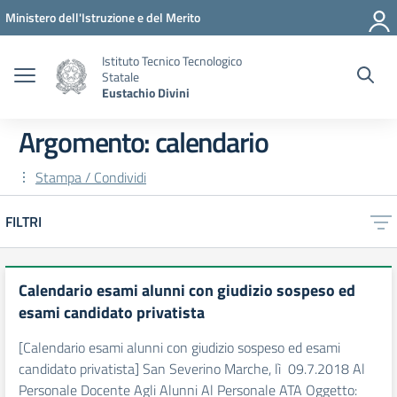
Vai ai contenuti
Vai al menu di navigazione
Vai al footer
Ministero dell'Istruzione e del Merito
Istituto Tecnico Tecnologico
Statale
Eustachio Divini
Argomento: calendario
Stampa / Condividi
FILTRI
Calendario esami alunni con giudizio sospeso ed
esami candidato privatista
[Calendario esami alunni con giudizio sospeso ed esami
candidato privatista] San Severino Marche, lì 09.7.2018 Al
Personale Docente Agli Alunni Al Personale ATA Oggetto: