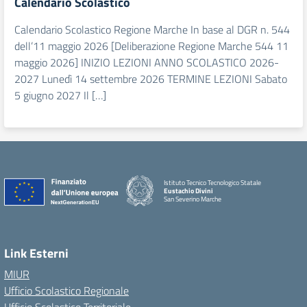
Calendario Scolastico
Calendario Scolastico Regione Marche In base al DGR n. 544
dell’11 maggio 2026 [Deliberazione Regione Marche 544 11
maggio 2026] INIZIO LEZIONI ANNO SCOLASTICO 2026-
2027 Lunedì 14 settembre 2026 TERMINE LEZIONI Sabato
5 giugno 2027 Il […]
Istituto Tecnico Tecnologico Statale
Eustachio Divini
San Severino Marche
Link Esterni
MIUR
Ufficio Scolastico Regionale