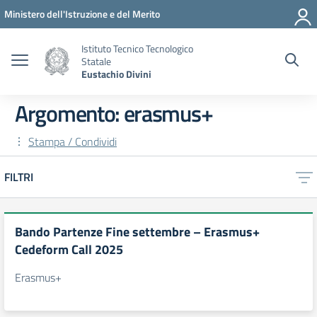
Vai ai contenuti
Vai al menu di navigazione
Vai al footer
Ministero dell'Istruzione e del Merito
Istituto Tecnico Tecnologico
Statale
Eustachio Divini
Argomento: erasmus+
Stampa / Condividi
FILTRI
Bando Partenze Fine settembre – Erasmus+
Cedeform Call 2025
Erasmus+