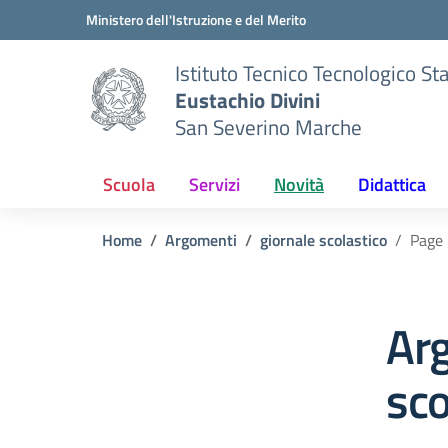
Vai ai contenuti
Vai al menu di navigazione
Vai al footer
Ministero dell'Istruzione e del Merito
Istituto Tecnico Tecnologico St
Eustachio Divini
San Severino Marche
Scuola
Servizi
Novità
Didattica
Home
Argomenti
giornale scolastico
Page
Arg
sco