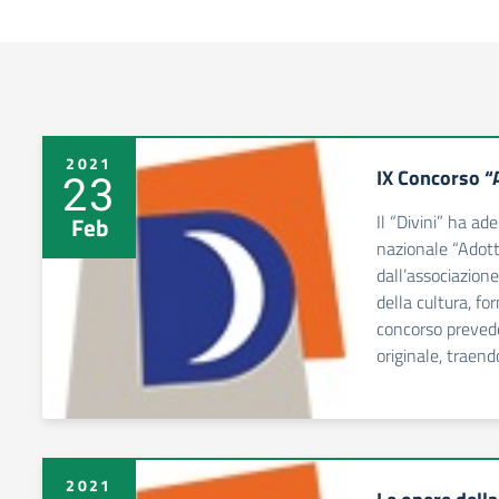
2021
IX Concorso “
23
Il “Divini” ha ad
Feb
nazionale “Adott
dall’associazion
della cultura, fo
concorso prevede
originale, traend
2021