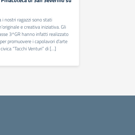
a Pinacoteca di San Severino su
i nostri ragazzi sono stati
’originale e creativa iniziativa. Gli
lasse 3^GR hanno infatti realizzato
 per promuovere i capolavori d’arte
civica “Tacchi Venturi” di […]