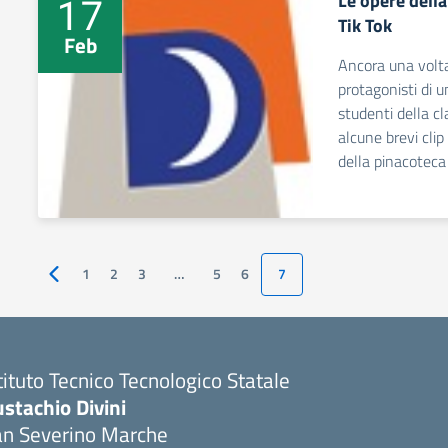
Le opere dell
17
Tik Tok
Feb
Ancora una volta 
protagonisti di un
studenti della c
alcune brevi clip
della pinacoteca 
1
2
3
…
5
6
7
Pagina precedente
tituto Tecnico Tecnologico Statale
stachio Divini
an Severino Marche