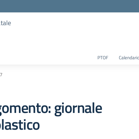
atale
PTOF
Calendario
 7
omento: giornale
lastico