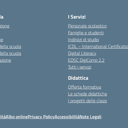
la
I Servizi
zione
Personale scolastico
Famiglie e studenti
ne
Indirizzi di studio
della scuola
ICDL – International Certificati
della scuola
Digital Literacy
azione
EDSC DigiComp 2.2
Tutti i servizi
Didattica
Offerta formativa
Le schede didattiche
I progetti delle classi
ità
Albo online
Privacy Policy
Accessibilità
Note Legali