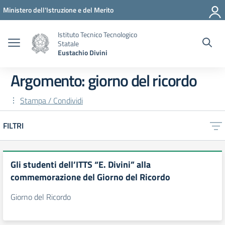
Vai ai contenuti
Vai al menu di navigazione
Vai al footer
Ministero dell'Istruzione e del Merito
Istituto Tecnico Tecnologico
Statale
Eustachio Divini
Argomento: giorno del ricordo
Stampa / Condividi
FILTRI
Gli studenti dell’ITTS “E. Divini” alla
commemorazione del Giorno del Ricordo
Giorno del Ricordo