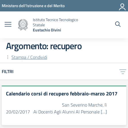
Vai ai contenuti
Vai al menu di navigazione
Vai al footer
Ministero dell'Istruzione e del Merito
Istituto Tecnico Tecnologico
Statale
Eustachio Divini
Argomento: recupero
Stampa / Condividi
FILTRI
Calendario corsi di recupero febbraio-marzo 2017
San Severino Marche, lì
20/02/2017 Ai Docenti Agli Alunni Al Personale […]