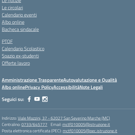
Le notizie
Le circolari
Calendario eventi
Albo online
Bacheca sindacale
PTOF
Calendario Scolastico
Spazio ex-studenti
Offerte lavoro
Amministrazione Trasparente
Autovalutazione e Qualità
Albo online
Privacy Policy
Accessibilità
Note Legali
Seguici su:
Indirizzo:
Viale Mazzini, 37 - 62027 San Severino Marche (MC)
Centralino:
0733/645777
Email:
mctf010005@istruzione.it
Posta elettronica certificata (PEC):
mctf010005@pec.istruzione.it