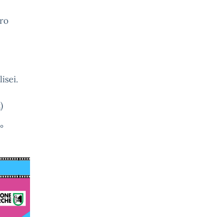
tro
isei.
t
)
°