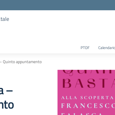
atale
PTOF
Calendario
a – Quinto appuntamento
a –
nto