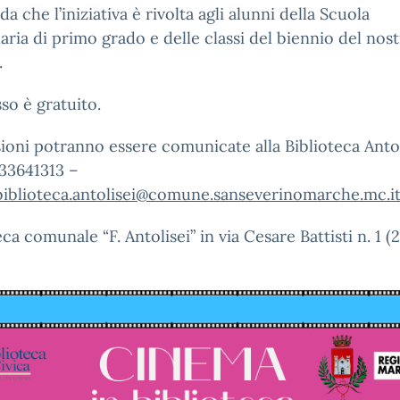
da che l’iniziativa è rivolta agli alunni della Scuola
ria di primo grado e delle classi del biennio del nos
.
sso è gratuito.
ioni potranno essere comunicate alla Biblioteca Antol
733641313 –
biblioteca.antolisei@comune.sanseverinomarche.mc.i
eca comunale “F. Antolisei” in via Cesare Battisti n. 1 (2