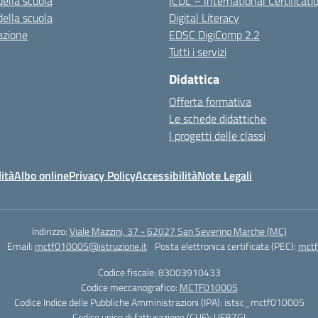
della scuola
ICDL – International Certificati
della scuola
Digital Literacy
azione
EDSC DigiComp 2.2
Tutti i servizi
Didattica
Offerta formativa
Le schede didattiche
I progetti delle classi
ità
Albo online
Privacy Policy
Accessibilità
Note Legali
Indirizzo:
Viale Mazzini, 37 - 62027 San Severino Marche (MC)
Email:
mctf010005@istruzione.it
Posta elettronica certificata (PEC):
mctf
Codice fiscale: 83003910433
Codice meccanografico:
MCTF010005
Codice Indice delle Pubbliche Amministrazioni (IPA): istsc_mctf010005
Codice unico di fatturazione (CUF): UFBZGI