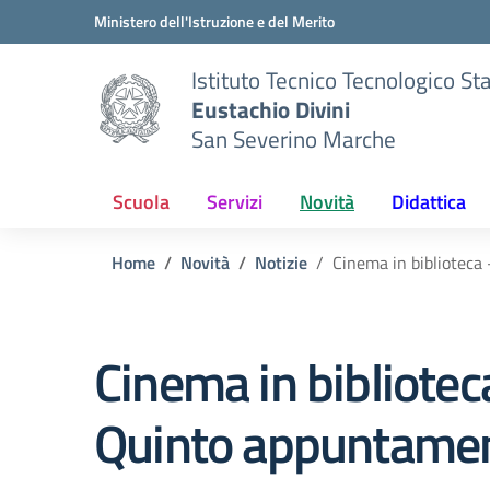
Vai ai contenuti
Vai al menu di navigazione
Vai al footer
Ministero dell'Istruzione e del Merito
Istituto Tecnico Tecnologico St
Eustachio Divini
San Severino Marche
Scuola
Servizi
Novità
Didattica
Home
Novità
Notizie
Cinema in bibliotec
Cinema in bibliotec
Quinto appuntame