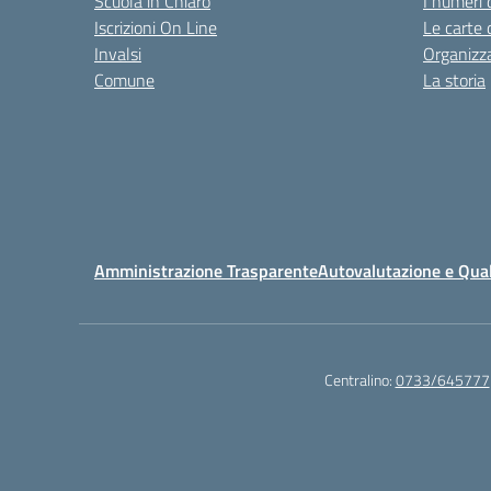
Scuola in Chiaro
I numeri 
Iscrizioni On Line
Le carte 
Invalsi
Organizz
Comune
La storia
Amministrazione Trasparente
Autovalutazione e Qual
Centralino:
0733/645777