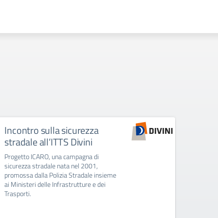
Incontro sulla sicurezza
Dipe
stradale all’ITTS Divini
inco
dei C
Progetto ICARO, una campagna di
sicurezza stradale nata nel 2001,
Incontr
promossa dalla Polizia Stradale insieme
classi 
ai Ministeri delle Infrastrutture e dei
Carabin
Trasporti.