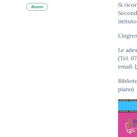
Si ricor
Alunni
Seconda
istituto
L’ingre
Le ades
(Tel. 0
email:
Bibliot
piano)