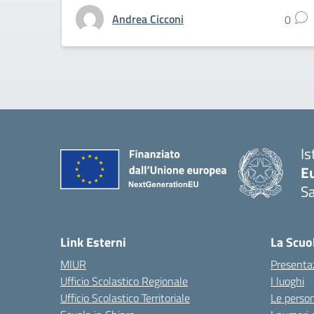
Andrea Cicconi
0
Is
Eu
S
Link Esterni
La Scuo
MIUR
Presenta
Ufficio Scolastico Regionale
I luoghi
Ufficio Scolastico Territoriale
Le perso