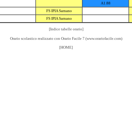
A1.88
FS IPIA Sarnano
FS IPIA Sarnano
[Indice tabelle orario]
Orario scolastico realizzato con
Orario Facile 7
(
www.orariofacile.com
)
[HOME]