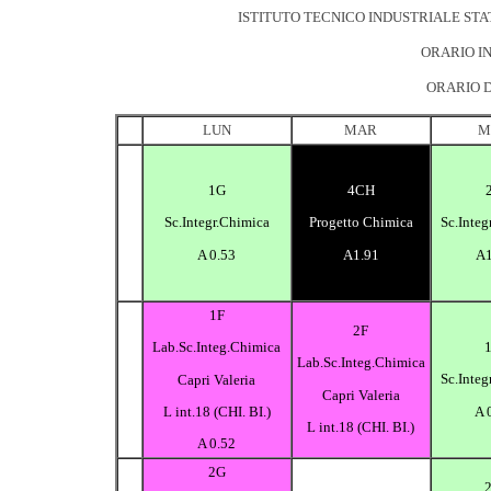
ISTITUTO TECNICO INDUSTRIALE STA
ORARIO IN
ORARIO D
LUN
MAR
M
1G
4CH
Sc.Integr.Chimica
Progetto Chimica
Sc.Integ
A 0.53
A1.91
A1
1F
2F
Lab.Sc.Integ.Chimica
Lab.Sc.Integ.Chimica
Sc.Integ
Capri Valeria
Capri Valeria
A 
L int.18 (CHI. BI.)
L int.18 (CHI. BI.)
A 0.52
2G