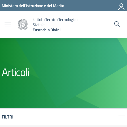
Vai ai contenuti
Vai al menu di navigazione
Vai al footer
Ministero dell'Istruzione e del Merito
Istituto Tecnico Tecnologico
Statale
Eustachio Divini
Articoli
FILTRI