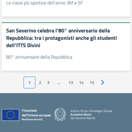
Le classi più sportive dell'anno 3M e 5F
San Severino celebra l’80° anniversario della
Repubblica: tra i protagonisti anche gli studenti
dell’ITTS Divini
80° anniversario della Repubblica
1
2
3
…
13
14
15
Pagina successiv
Istituto Tecnico Tecnologico Statale
Eustachio Divini
San Severino Marche