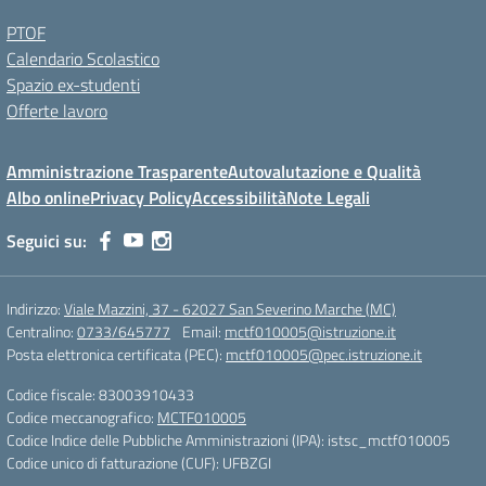
PTOF
Calendario Scolastico
Spazio ex-studenti
Offerte lavoro
Amministrazione Trasparente
Autovalutazione e Qualità
Albo online
Privacy Policy
Accessibilità
Note Legali
Seguici su:
Indirizzo:
Viale Mazzini, 37 - 62027 San Severino Marche (MC)
Centralino:
0733/645777
Email:
mctf010005@istruzione.it
Posta elettronica certificata (PEC):
mctf010005@pec.istruzione.it
Codice fiscale: 83003910433
Codice meccanografico:
MCTF010005
Codice Indice delle Pubbliche Amministrazioni (IPA): istsc_mctf010005
Codice unico di fatturazione (CUF): UFBZGI