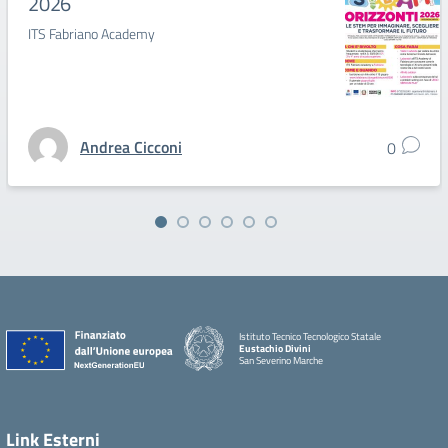
2026
ITS Fabriano Academy
Andrea Cicconi
0
Istituto Tecnico Tecnologico Statale
Eustachio Divini
San Severino Marche
Link Esterni