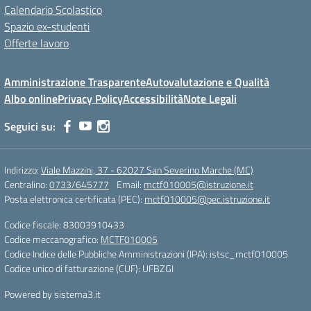
Calendario Scolastico
Spazio ex-studenti
Offerte lavoro
Amministrazione Trasparente
Autovalutazione e Qualità
Albo online
Privacy Policy
Accessibilità
Note Legali
Seguici su:
Indirizzo:
Viale Mazzini, 37 - 62027 San Severino Marche (MC)
Centralino:
0733/645777
Email:
mctf010005@istruzione.it
Posta elettronica certificata (PEC):
mctf010005@pec.istruzione.it
Codice fiscale: 83003910433
Codice meccanografico:
MCTF010005
Codice Indice delle Pubbliche Amministrazioni (IPA): istsc_mctf010005
Codice unico di fatturazione (CUF): UFBZGI
Powered by sistema3.it