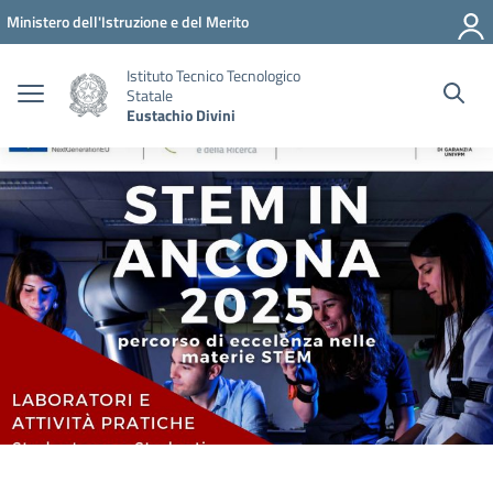
Vai ai contenuti
Vai al menu di navigazione
Vai al footer
Ministero dell'Istruzione e del Merito
Istituto Tecnico Tecnologico
Statale
Eustachio Divini