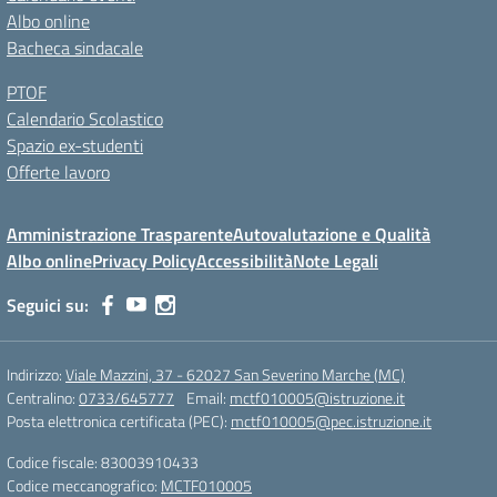
Albo online
Bacheca sindacale
PTOF
Calendario Scolastico
Spazio ex-studenti
Offerte lavoro
Amministrazione Trasparente
Autovalutazione e Qualità
Albo online
Privacy Policy
Accessibilità
Note Legali
Seguici su:
Indirizzo:
Viale Mazzini, 37 - 62027 San Severino Marche (MC)
Centralino:
0733/645777
Email:
mctf010005@istruzione.it
Posta elettronica certificata (PEC):
mctf010005@pec.istruzione.it
Codice fiscale: 83003910433
Codice meccanografico:
MCTF010005