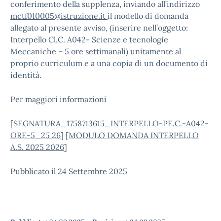
conferimento della supplenza, inviando
all’indirizzo
mctf010005@istruzione.it
il modello di domanda
allegato al presente avviso,
(inserire nell’oggetto:
Interpello Cl.C. A042- Scienze e tecnologie
Meccaniche – 5 ore settimanali
) unitamente al
proprio curriculum e a una copia di un documento di
identità.
Per maggiori informazioni
[
SEGNATURA_1758713615_INTERPELLO-PE.C.-A042-
ORE-5_25 26
] [
MODULO DOMANDA INTERPELLO
A.S. 2025 2026
]
Pubblicato il 24 Settembre 2025