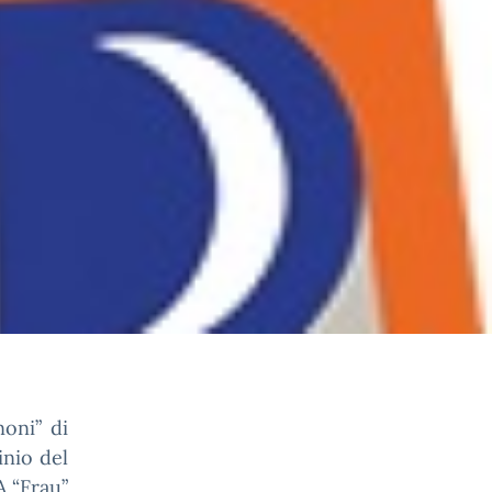
noni” di
inio del
A “Frau”