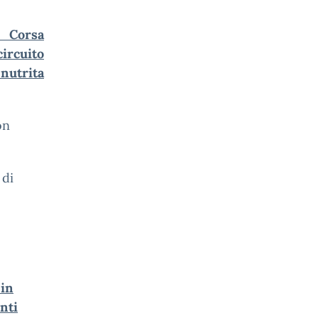
 Corsa
ircuito
utrita
on
 di
 in
enti