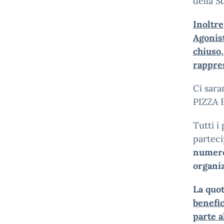
della S
Inolt
Agonis
chius
rappres
Ci sara
PIZZA 
Tutti i
parteci
numero
organi
La quot
benefic
parte a