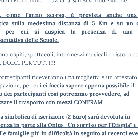
cuola Elementare “LUZIO” a San Severino Marche.
re, come l’anno scorso, è prevista anche una
tica sulla medesima distanza di 5 Km e su un c
o, per cui si auspica la presenza di una n
entativa delle Scuole.
nno ospiti, spettacoli, intermezzi musicali e ristoro c
E DOLCI PER TUTTI!!!
 partecipanti riceveranno una maglietta e un attestato
pazione, per cui
ci faccia sapere appena possibile il
 dei partecipanti così potremmo provvedere, ad
zzare il trasporto con mezzi CONTRAM
.
a simbolica di iscrizione (2 Euro)
sarà
devoluta in
enza in parte alla Onlus “Un sorriso per l’Etiopia” e
lle famiglie più in difficoltà in seguito ai recenti ev