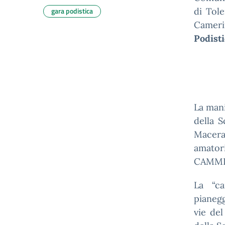
gara podistica
di Tol
Cameri
Podisti
La mani
della S
Macerat
amato
CAMMIN
La “ca
pianegg
vie del