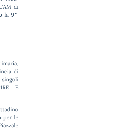
ICAM di
io
la
9^
rimaria,
incia di
 singoli
TIRE E
ttadino
à per le
Piazzale