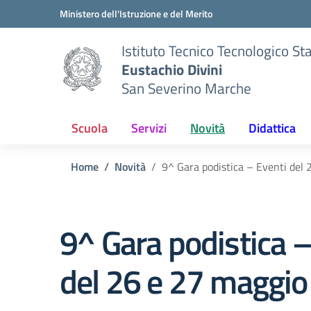
Vai ai contenuti
Vai al menu di navigazione
Vai al footer
Ministero dell'Istruzione e del Merito
Istituto Tecnico Tecnologico St
Eustachio Divini
San Severino Marche
Scuola
Servizi
Novità
Didattica
Home
Novità
9^ Gara podistica – Eventi del
9^ Gara podistica –
del 26 e 27 maggi