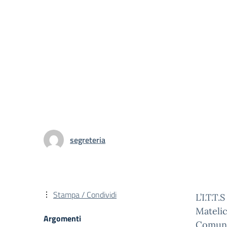
segreteria
Stampa / Condividi
L’I.T.T
Matelic
Argomenti
Comune 