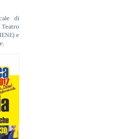
cale di
l Teatro
(IENE) e
e.