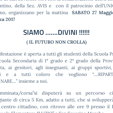
entino, della Sez. AVIS e con il patrocinio dell’UN
no, organizzano per la mattina
SABATO 27 Magg
ca 2017
SIAMO …….DIVINI !!!!!!
(
IL FUTURO NON CROLLA
)
festazione è aperta a tutti gli studenti della Scuola P
cuola Secondaria di 1° grado e 2° grado della Prov
a, ai genitori, agli insegnanti, ai gruppi sportivi,
ri e a tutti coloro che vogliono “….RIPAR
ARE…” insieme a noi.
mminata/corsa”si disputerà su un percorso ci
iante di circa 5 Km, adatto a tutti, che si svilupper
 centro cittadino, con ritrovo alle ore 9 presso il 