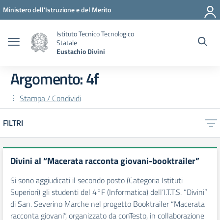
Vai ai contenuti
Vai al menu di navigazione
Vai al footer
Ministero dell'Istruzione e del Merito
Istituto Tecnico Tecnologico
Statale
Eustachio Divini
Argomento: 4f
Stampa / Condividi
FILTRI
Divini al “Macerata racconta giovani-booktrailer”
Si sono aggiudicati il secondo posto (Categoria Istituti
Superiori) gli studenti del 4°F (Informatica) dell’I.T.T.S. “Divini”
di San. Severino Marche nel progetto Booktrailer “Macerata
racconta giovani”, organizzato da conTesto, in collaborazione