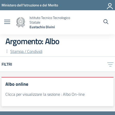
Vai ai contenuti
Vai al menu di navigazione
Vai al footer
Ministero dell'Istruzione e del Merito
Istituto Tecnico Tecnologico
Statale
Eustachio Divini
Argomento: Albo
Stampa / Condividi
FILTRI
Albo online
Clicca per visualizzare la sezione : Albo On-line