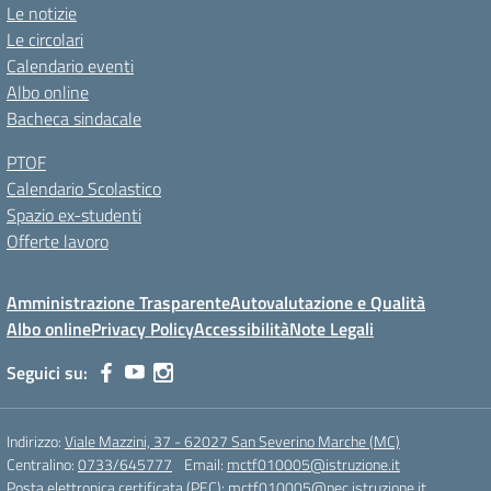
Le notizie
Le circolari
Calendario eventi
Albo online
Bacheca sindacale
PTOF
Calendario Scolastico
Spazio ex-studenti
Offerte lavoro
Amministrazione Trasparente
Autovalutazione e Qualità
Albo online
Privacy Policy
Accessibilità
Note Legali
Seguici su:
Indirizzo:
Viale Mazzini, 37 - 62027 San Severino Marche (MC)
Centralino:
0733/645777
Email:
mctf010005@istruzione.it
Posta elettronica certificata (PEC):
mctf010005@pec.istruzione.it