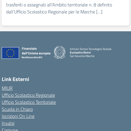
trasferiti o assegnati all’Ambito territoriale n. 8 definito
dall’Ufficio Scolastico Regionale per le Marche […]
Istituto Tecnico Tecnologico Statale
Eustachio Divini
San Severino Marche
Link Esterni
MIUR
Ufficio Scolastico Regionale
Ufficio Scolastico Territoriale
Scuola in Chiaro
Iscrizioni On Line
Invalsi
Comune