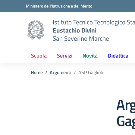
Vai ai contenuti
Vai al menu di navigazione
Vai al footer
Ministero dell'Istruzione e del Merito
Istituto Tecnico Tecnologico St
Eustachio Divini
San Severino Marche
Scuola
Servizi
Novità
Didattica
Home
Argomenti
ASP Gagliole
Ar
Gag