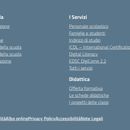
la
I Servizi
zione
Personale scolastico
Famiglie e studenti
ne
Indirizzi di studio
della scuola
ICDL – International Certificati
della scuola
Digital Literacy
azione
EDSC DigiComp 2.2
Tutti i servizi
Didattica
Offerta formativa
Le schede didattiche
I progetti delle classi
ità
Albo online
Privacy Policy
Accessibilità
Note Legali