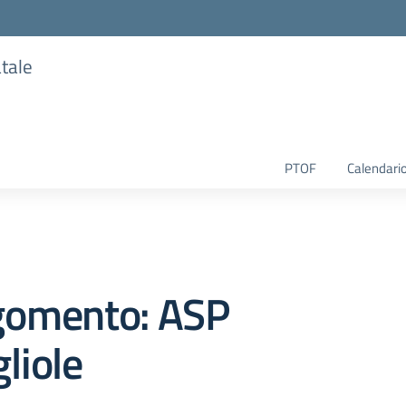
atale
PTOF
Calendario
gomento: ASP
liole