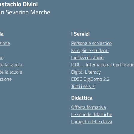
stachio Divini
an Severino Marche
la
I Servizi
zione
Personale scolastico
Famiglie e studenti
ne
Indirizzi di studio
della scuola
ICDL – International Certificati
della scuola
Digital Literacy
azione
EDSC DigiComp 2.2
Tutti i servizi
Didattica
Offerta formativa
Le schede didattiche
I progetti delle classi