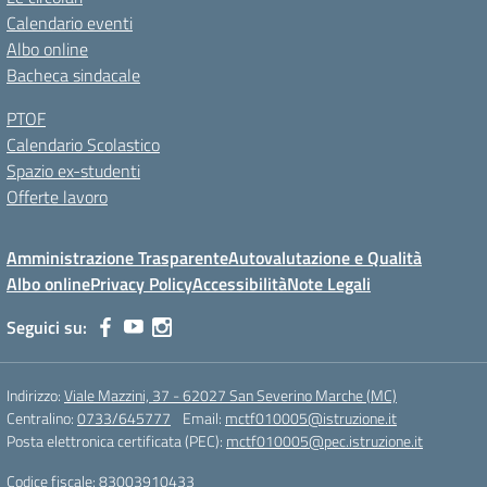
Calendario eventi
Albo online
Bacheca sindacale
PTOF
Calendario Scolastico
Spazio ex-studenti
Offerte lavoro
Amministrazione Trasparente
Autovalutazione e Qualità
Albo online
Privacy Policy
Accessibilità
Note Legali
Seguici su:
Indirizzo:
Viale Mazzini, 37 - 62027 San Severino Marche (MC)
Centralino:
0733/645777
Email:
mctf010005@istruzione.it
Posta elettronica certificata (PEC):
mctf010005@pec.istruzione.it
Codice fiscale: 83003910433