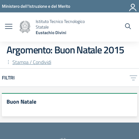
Vai ai contenuti
Vai al menu di navigazione
Vai al footer
Ministero dell'Istruzione e del Merito
Istituto Tecnico Tecnologico
Statale
Eustachio Divini
Argomento: Buon Natale 2015
Stampa / Condividi
FILTRI
Buon Natale