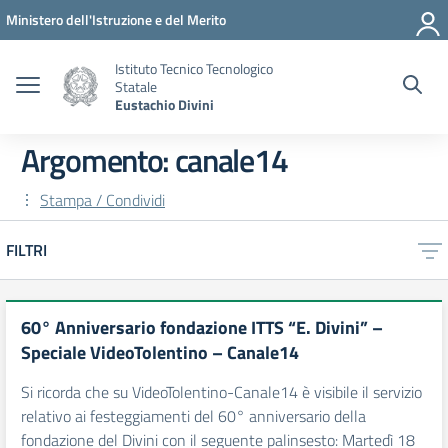
Vai ai contenuti
Vai al menu di navigazione
Vai al footer
Ministero dell'Istruzione e del Merito
Istituto Tecnico Tecnologico
Statale
Eustachio Divini
Argomento: canale14
Stampa / Condividi
FILTRI
60° Anniversario fondazione ITTS “E. Divini” –
Speciale VideoTolentino – Canale14
Si ricorda che su VideoTolentino-Canale14 è visibile il servizio
relativo ai festeggiamenti del 60° anniversario della
fondazione del Divini con il seguente palinsesto: Martedì 18