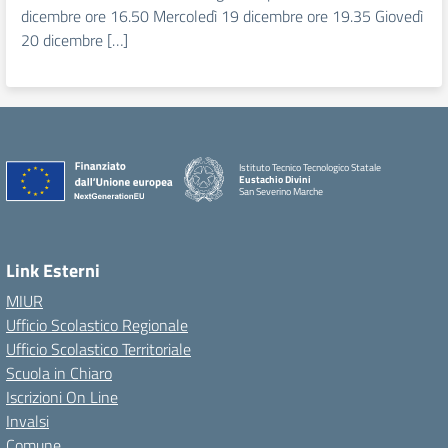
dicembre ore 16.50 Mercoledì 19 dicembre ore 19.35 Giovedì
20 dicembre […]
Istituto Tecnico Tecnologico Statale
Eustachio Divini
San Severino Marche
Link Esterni
MIUR
Ufficio Scolastico Regionale
Ufficio Scolastico Territoriale
Scuola in Chiaro
Iscrizioni On Line
Invalsi
Comune