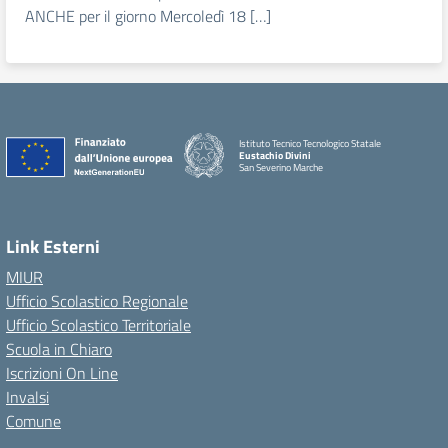
ANCHE per il giorno Mercoledì 18 […]
Istituto Tecnico Tecnologico Statale
Eustachio Divini
San Severino Marche
Link Esterni
MIUR
Ufficio Scolastico Regionale
Ufficio Scolastico Territoriale
Scuola in Chiaro
Iscrizioni On Line
Invalsi
Comune