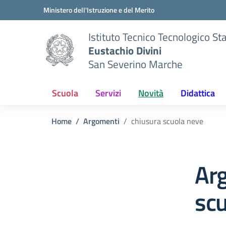
Vai ai contenuti
Vai al menu di navigazione
Vai al footer
Ministero dell'Istruzione e del Merito
Istituto Tecnico Tecnologico St
Eustachio Divini
San Severino Marche
Scuola
Servizi
Novità
Didattica
Home
Argomenti
chiusura scuola neve
Ar
scu