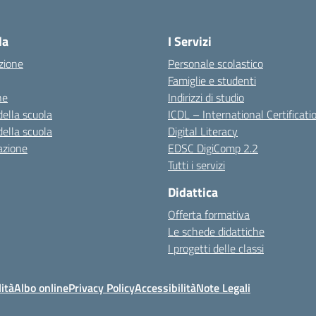
la
I Servizi
zione
Personale scolastico
Famiglie e studenti
ne
Indirizzi di studio
della scuola
ICDL – International Certificati
della scuola
Digital Literacy
azione
EDSC DigiComp 2.2
Tutti i servizi
Didattica
Offerta formativa
Le schede didattiche
I progetti delle classi
ità
Albo online
Privacy Policy
Accessibilità
Note Legali