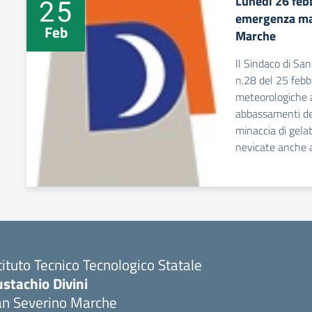
Lunedì 26 feb
25
emergenza ma
Feb
Marche
Il Sindaco di Sa
n.28 del 25 febbr
meteorologiche 
abbassamenti de
minaccia di gelat
nevicate anche 
tituto Tecnico Tecnologico Statale
stachio Divini
an Severino Marche