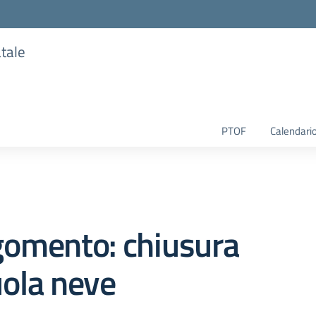
atale
PTOF
Calendario
gomento: chiusura
ola neve