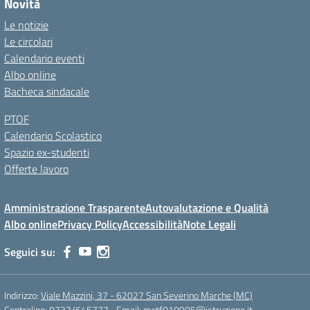
Novità
Le notizie
Le circolari
Calendario eventi
Albo online
Bacheca sindacale
PTOF
Calendario Scolastico
Spazio ex-studenti
Offerte lavoro
Amministrazione Trasparente
Autovalutazione e Qualità
Albo online
Privacy Policy
Accessibilità
Note Legali
Seguici su:
Indirizzo:
Viale Mazzini, 37 - 62027 San Severino Marche (MC)
Centralino:
0733/645777
Email:
mctf010005@istruzione.it