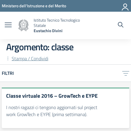
Vai ai contenuti
Vai al menu di navigazione
Vai al footer
Ministero dell'Istruzione e del Merito
Istituto Tecnico Tecnologico
Statale
Eustachio Divini
Argomento: classe
Stampa / Condividi
FILTRI
Classe virtuale 2016 – GrowTech e EYPE
I nostri ragazzi ci tengono aggiornati sul project
work GrowTech e EYPE (prima settimana).