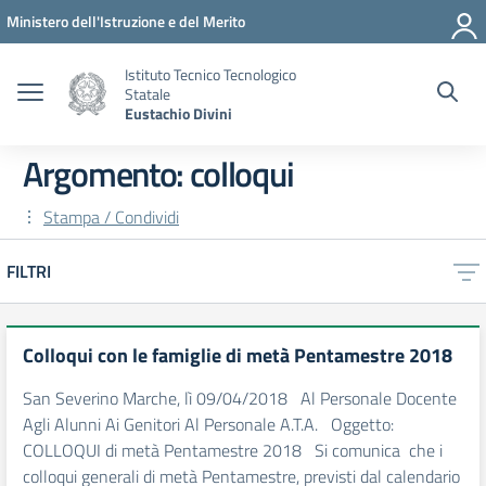
Vai ai contenuti
Vai al menu di navigazione
Vai al footer
Ministero dell'Istruzione e del Merito
Istituto Tecnico Tecnologico
Statale
Eustachio Divini
Argomento: colloqui
Stampa / Condividi
FILTRI
Colloqui con le famiglie di metà Pentamestre 2018
San Severino Marche, lì 09/04/2018 Al Personale Docente
Agli Alunni Ai Genitori Al Personale A.T.A. Oggetto:
COLLOQUI di metà Pentamestre 2018 Si comunica che i
colloqui generali di metà Pentamestre, previsti dal calendario